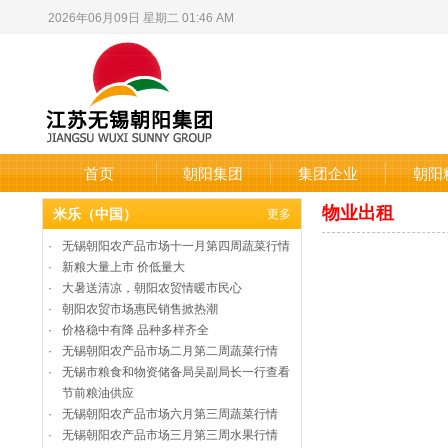
2026年06月09日 星期二 01:46 AM
首页
朝阳集团
集团企业
朝阳
物业出租
米乐（中国）
更多
·
无锡朝阳农产品市场十一月第四周蔬菜行情
·
新粮大量上市 价低量大
·
大暑送清凉，朝阳农贸情暖市民心
·
朝阳农贸市场惠民销售掀热潮
·
价格稳中有降 品种多样齐全
·
无锡朝阳农产品市场二月第二周蔬菜行情
·
无锡市粮食和物资储备局吴副局长一行查看
节前粮油供应
·
无锡朝阳农产品市场六月第三周蔬菜行情
·
无锡朝阳农产品市场三月第三周水果行情