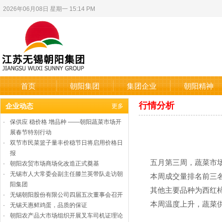
2026年06月08日 星期一 15:14 PM
首页
朝阳集团
集团企业
朝阳精神
行情分析
企业动态
更多
·
保供应 稳价格 增品种 ——朝阳蔬菜市场开
展春节特别行动
·
双节市民菜篮子量丰价稳节日将启用价格日
报
五月第三周，蔬菜市场成
·
朝阳农贸市场商场化改造正式奠基
·
无锡市人大常委会副主任滕兰英带队走访朝
本周成交量排名前三名
阳集团
其他主要品种为西红柿
·
无锡朝阳股份有限公司四届五次董事会召开
本周温度上升，蔬菜供
·
无锡天惠鲜鸡蛋，品质的保证
·
朝阳农产品大市场组织开展叉车司机证理论