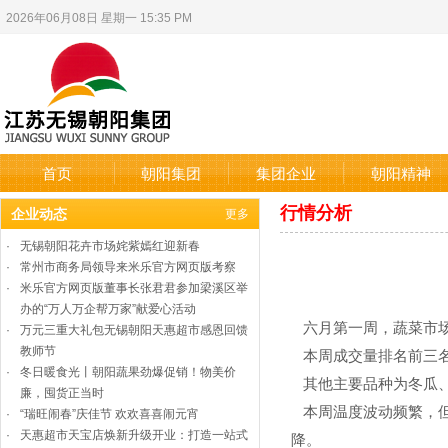
2026年06月08日 星期一 15:35 PM
首页
朝阳集团
集团企业
朝阳精神
行情分析
企业动态
更多
·
无锡朝阳花卉市场姹紫嫣红迎新春
·
常州市商务局领导来米乐官方网页版考察
·
米乐官方网页版董事长张君君参加梁溪区举
办的“万人万企帮万家”献爱心活动
六月第一周，蔬菜市场成
·
万元三重大礼包无锡朝阳天惠超市感恩回馈
教师节
本周成交量排名前三名
·
冬日暖食光丨朝阳蔬果劲爆促销！物美价
其他主要品种为冬瓜、
廉，囤货正当时
本周温度波动频繁，但
·
“瑞旺闹春”庆佳节 欢欢喜喜闹元宵
·
天惠超市天宝店焕新升级开业：打造一站式
降。