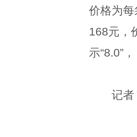
价格为每
168元
示“8.0
记者 胡