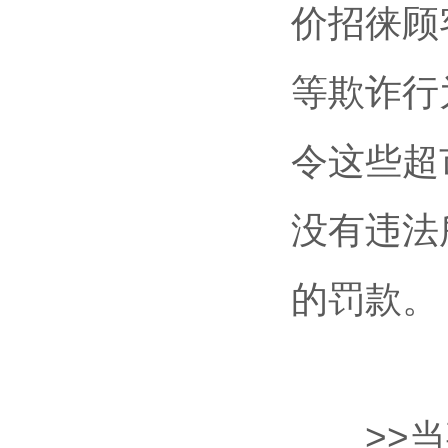
价招徕顾
等欺诈行
令这些超
没有违法
的罚款。
>>当