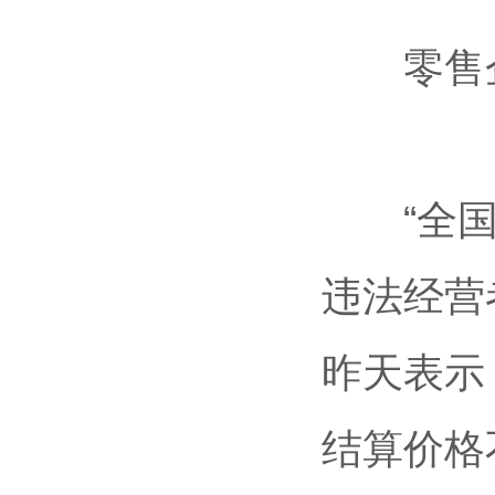
零售企
“全国所
违法经营
昨天表示
结算价格