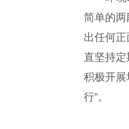
简单的两
出任何正
直坚持定
积极开展
行”。