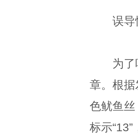
误导性
为了吸
章。根据
色鱿鱼丝
标示“13