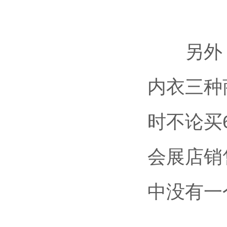
另外，
内衣三种
时不论买
会展店销
中没有一