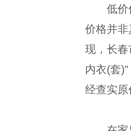
低价促
价格并非
现，长春
内衣(套)
经查实原
在家乐