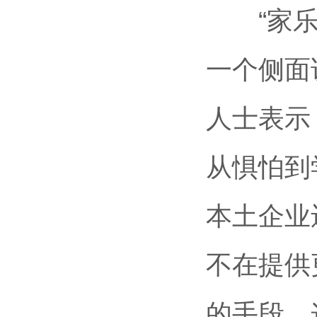
“家乐福
一个侧面
人士表示
从惧怕到
本土企业
不在提供
的手段，