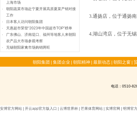
上海市场
·
朝阳蔬菜市场赴宁夏开展高原夏菜产销对接
工作
3.通扬店，位于通扬南
·
日本客人访问朝阳集团
·
天惠超市荣登“2023年中国超市TOP”榜单
4.湖山湾店，位于无锡市
·
广东佛山、济南堤口、福州等地客人来朝阳
农产品大市场参观考察
·
无锡朝阳家禽市场购销两旺
朝阳集团
|
集团企业
|
朝阳精神
|
最新动态
|
朝阳之窗
|
电话：0510-8
安博官方网站
|
开云app官方版入口
|
云博世界杯
|
芒果体育网站
|
实博官网
|
明博官