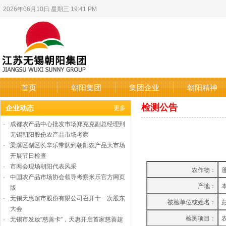
2026年06月10日 星期三 19:41 PM
首页
朝阳集团
集团企业
朝阳精神
检测公告
企业动态
更多
·
成都农产品中心批发市场郑克克副总经理到
无锡朝阳股份农产品市场考察
·
梁溪区副区长辛乐带队到朝阳农产品大市场
开展节日检查
·
市两会现场朝阳代表风采
农作物：
·
中国农产品市场协会领导考察米乐官方网页
产地：
版
·
无锡天惠超市股份有限公司召开十一次股东
被检单位或姓名：
大会
检测项目：
·
无锡市发放“慈善卡”，天惠开启首家慈善超