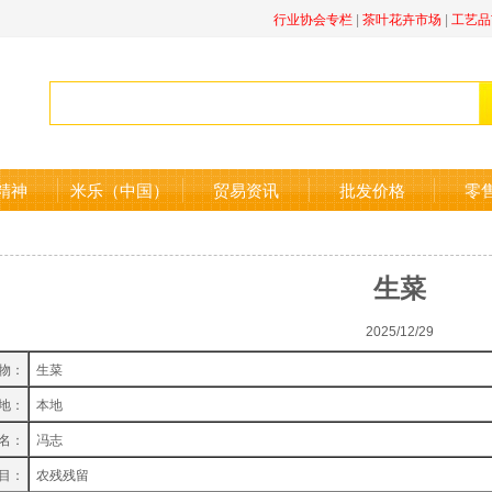
行业协会专栏
|
茶叶花卉市场
|
工艺品
精神
米乐（中国）
贸易资讯
批发价格
零
生菜
2025/12/29
物：
生菜
地：
本地
名：
冯志
目：
农残残留