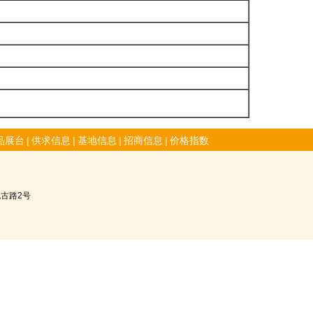
品展台
|
供求信息
|
基地信息
|
招商信息
|
价格指数
市槐古路2号