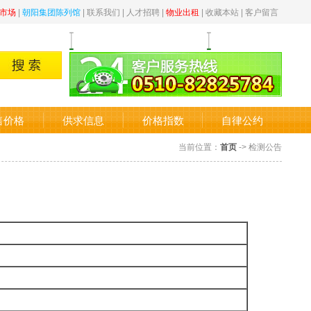
市场
|
朝阳集团陈列馆
|
联系我们
|
人才招聘
|
物业出租
|
收藏本站
|
客户留言
售价格
供求信息
价格指数
自律公约
当前位置：
首页
-> 检测公告