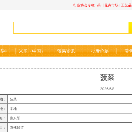
行业协会专栏
|
茶叶花卉市场
|
工艺品
精神
米乐（中国）
贸易资讯
批发价格
零
菠菜
2026/6/8
物：
菠菜
地：
本地
名：
蒯东阳
目：
农残残留