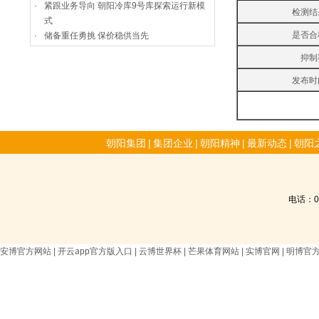
·
紧跟业务导向 朝阳冷库9号库探索运行新模
检测结
式
是否合
·
储备重任勇挑 保价稳供当先
抑制
发布时
朝阳集团
|
集团企业
|
朝阳精神
|
最新动态
|
朝阳
电话：05
安博官方网站
|
开云app官方版入口
|
云博世界杯
|
芒果体育网站
|
实博官网
|
明博官