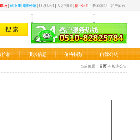
市场
|
朝阳集团陈列馆
|
联系我们
|
人才招聘
|
物业出租
|
收藏本站
|
客户留言
售价格
供求信息
价格指数
自律公约
当前位置：
首页
-> 检测公告