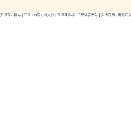
安博官方网站
|
开云app官方版入口
|
云博世界杯
|
芒果体育网站
|
实博官网
|
明博官