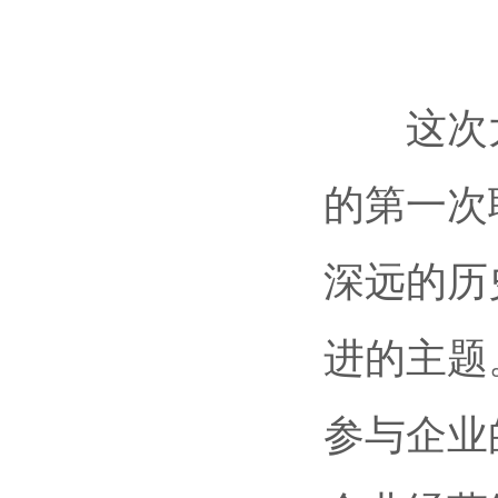
这次大
的第一次
深远的历
进的主题
参与企业