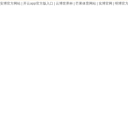
安博官方网站
|
开云app官方版入口
|
云博世界杯
|
芒果体育网站
|
实博官网
|
明博官