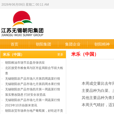
2026年06月09日 星期二 00:11 AM
首页
朝阳集团
集团企业
朝阳精神
米乐（中国）
米乐（中国）
更多
·
朝阳粮油市场节后盘存保供应
·
北区接受市粮食局与区市监局联合节前大检
查
·
无锡朝阳农产品市场六月第四周蔬菜行情
本周成交量比去年同期
·
无锡朝阳农产品市场七月第四周水果行情
·
无锡朝阳农产品市场四月第一周蔬菜行情
主要品种为白菜、土
·
落实整改隐患 打好安全攻坚战
其他主要品种为青菜
·
无锡朝阳农产品市场七月第一周蔬菜行情
本周天气晴好，适宜地
·
2023年10月份新米资讯
·
朝阳农贸市场举办地产葡萄展，好吃还不贵