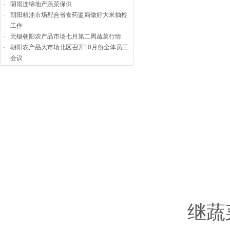
·
阴雨连绵地产蔬菜保供
·
朝阳粮油市场配合省食药监局做好大米抽检
工作
·
无锡朝阳农产品市场七月第二周蔬菜行情
·
朝阳农产品大市场北区召开10月份全体员工
会议
继蔬菜