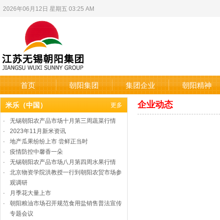
2026年06月12日 星期五 03:25 AM
首页
朝阳集团
集团企业
朝阳精神
企业动态
米乐（中国）
更多
·
无锡朝阳农产品市场十月第三周蔬菜行情
·
2023年11月新米资讯
·
地产瓜果纷纷上市 尝鲜正当时
·
疫情防控中馨香一朵
·
无锡朝阳农产品市场八月第四周水果行情
·
北京物资学院洪教授一行到朝阳农贸市场参
观调研
·
月季花大量上市
·
朝阳粮油市场召开规范食用盐销售普法宣传
专题会议