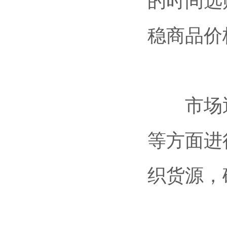
稳商品价
市场近
等方面进
织货源，