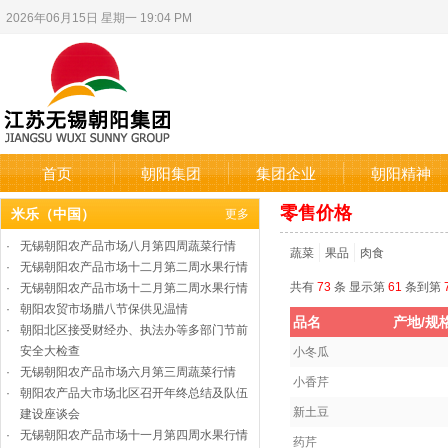
2026年06月15日 星期一 19:04 PM
首页
朝阳集团
集团企业
朝阳精神
零售价格
米乐（中国）
更多
·
无锡朝阳农产品市场八月第四周蔬菜行情
蔬菜
果品
肉食
·
无锡朝阳农产品市场十二月第二周水果行情
共有
73
条 显示第
61
条到第
·
无锡朝阳农产品市场十二月第二周水果行情
·
朝阳农贸市场腊八节保供见温情
品名
产地/规
·
朝阳北区接受财经办、执法办等多部门节前
安全大检查
小冬瓜
·
无锡朝阳农产品市场六月第三周蔬菜行情
小香芹
·
朝阳农产品大市场北区召开年终总结及队伍
新土豆
建设座谈会
·
无锡朝阳农产品市场十一月第四周水果行情
药芹