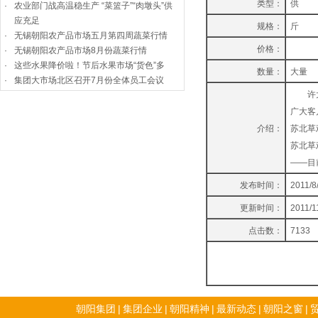
类型：
供
·
农业部门战高温稳生产 “菜篮子”“肉墩头”供
应充足
规格：
斤
·
无锡朝阳农产品市场五月第四周蔬菜行情
价格：
·
无锡朝阳农产品市场8月份蔬菜行情
·
这些水果降价啦！节后水果市场“货色”多
数量：
大量
·
集团大市场北区召开7月份全体员工会议
许大春
广大客
介绍：
苏北草
苏北草
——目
发布时间：
2011/8
更新时间：
2011/1
点击数：
7133
朝阳集团
|
集团企业
|
朝阳精神
|
最新动态
|
朝阳之窗
|