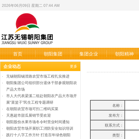
2026年06月09日 星期二 07:44 AM
首页
朝阳集团
集团企业
朝阳精神
企业动态
更多
·
无锡朝阳锡澄路农贸市场工程扎实推进
·
朝阳集团公司组织部分退休干部参观朝阳农
产品大市场
·
市人大代表梁溪二组赴朝阳农产品大市场开
展“菜篮子”民生工程专题调研
名称：
·
在朝阳农贸市场可扫二维码买菜
·
天惠超市甜瓜展销节受欢迎
发布方：
·
朝阳股份水果市场冬令时营业时间通知
联系方式：
·
朝阳农贸市场开展职工消防安全知识培训
·
践行十八字工作方针 打造百年绿色朝阳
类型：