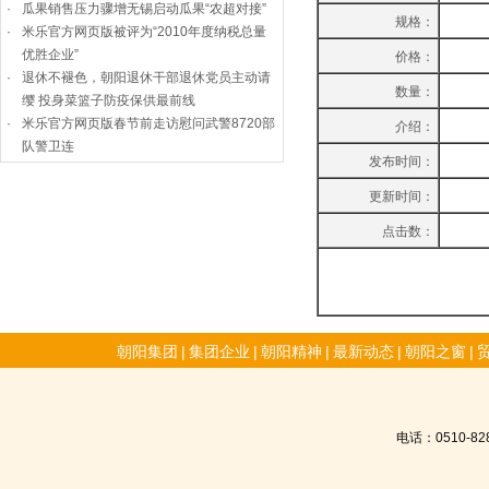
·
瓜果销售压力骤增无锡启动瓜果“农超对接”
规格：
·
米乐官方网页版被评为“2010年度纳税总量
优胜企业”
价格：
·
退休不褪色，朝阳退休干部退休党员主动请
数量：
缨 投身菜篮子防疫保供最前线
·
米乐官方网页版春节前走访慰问武警8720部
介绍：
队警卫连
发布时间：
更新时间：
点击数：
朝阳集团
|
集团企业
|
朝阳精神
|
最新动态
|
朝阳之窗
|
电话：0510-8