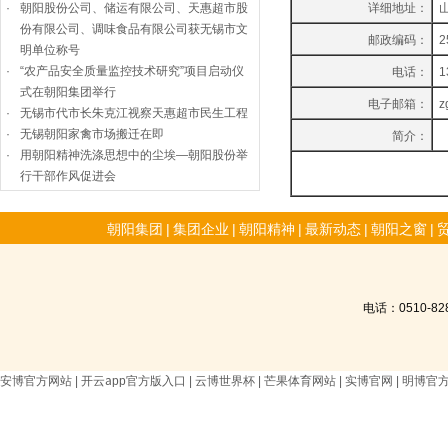
·
朝阳股份公司、储运有限公司、天惠超市股
详细地址：
份有限公司、调味食品有限公司获无锡市文
邮政编码：
2
明单位称号
·
“农产品安全质量监控技术研究”项目启动仪
电话：
1
式在朝阳集团举行
电子邮箱：
z
·
无锡市代市长朱克江视察天惠超市民生工程
·
无锡朝阳家禽市场搬迁在即
简介：
·
用朝阳精神洗涤思想中的尘埃—朝阳股份举
行干部作风促进会
朝阳集团
|
集团企业
|
朝阳精神
|
最新动态
|
朝阳之窗
|
电话：0510-8
安博官方网站
|
开云app官方版入口
|
云博世界杯
|
芒果体育网站
|
实博官网
|
明博官