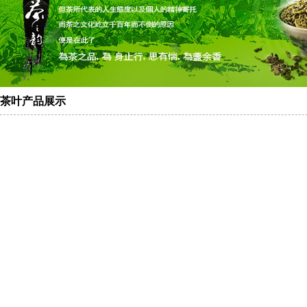
茶叶产品展示