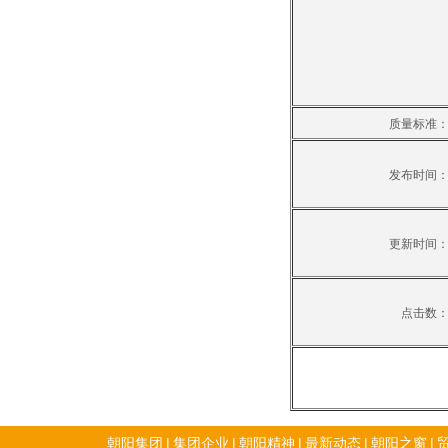
质量标准
发布时间
更新时间
点击数
朝阳集团
|
集团企业
|
朝阳精神
|
最新动态
|
朝阳之窗
|