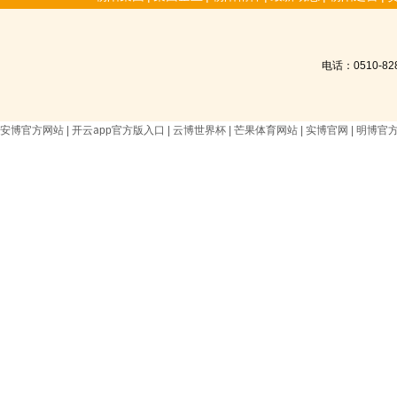
电话：0510-8
安博官方网站
|
开云app官方版入口
|
云博世界杯
|
芒果体育网站
|
实博官网
|
明博官