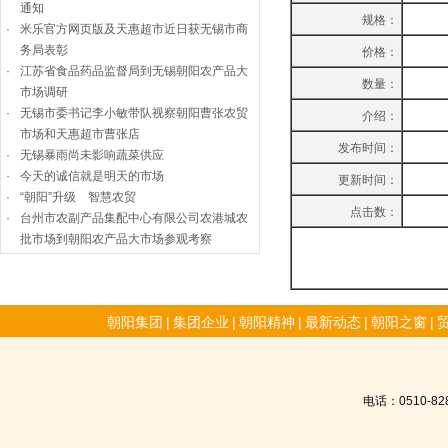
通知
规格：
·
米乐官方网页版及天惠超市近日获无锡市商
务局表彰
价格：
·
江苏省食品药品监督局到无锡朝阳农产品大
数量：
市场调研
·
无锡市委书记李小敏带队视察朝阳曹张农贸
介绍：
市场和天惠超市曹张店
发布时间：
·
无锡暴雨尚未影响蔬菜供应
·
今天的诚信就是明天的市场
更新时间：
·
“朝阳”升级 智慧农贸
点击数：
·
台州市农副产品集配中心有限公司农港城农
批市场到朝阳农产品大市场参观考察
朝阳集团
|
集团企业
|
朝阳精神
|
最新动态
|
朝阳之窗
|
电话：0510-8