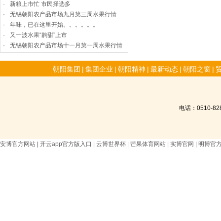
·
新粮上市忙 市民择选多
·
无锡朝阳农产品市场九月第三周水果行情
·
年味，已在这里开始。。。。。。
·
又一波水果“齁甜”上市
·
无锡朝阳农产品市场十一月第一周水果行情
朝阳集团
|
集团企业
|
朝阳精神
|
最新动态
|
朝阳之窗
|
电话：0510-8
安博官方网站
|
开云app官方版入口
|
云博世界杯
|
芒果体育网站
|
实博官网
|
明博官